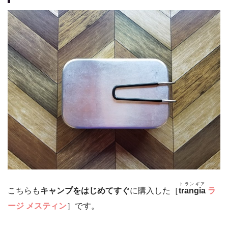
トランギア
こちらも
キャンプをはじめてすぐ
に購入した［
trangia
ラ
ージ メスティン
］です。