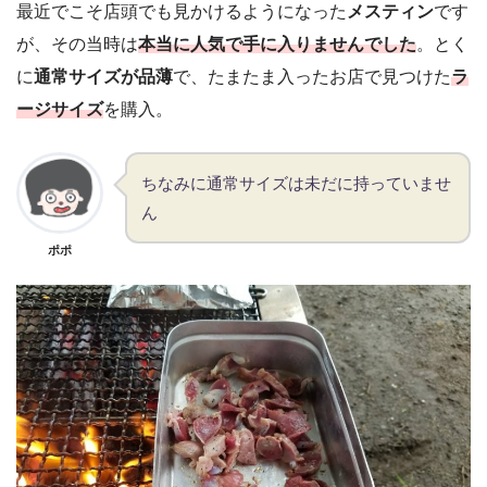
最近でこそ店頭でも見かけるようになった
メスティン
です
が、その当時は
本当に人気で手に入りませんでした
。とく
に
通常サイズが品薄
で、たまたま入ったお店で見つけた
ラ
ージサイズ
を購入。
ちなみに通常サイズは未だに持っていませ
ん
ポポ