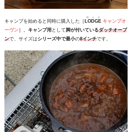
ロッジ
キャンプを始めると同時に購入した［
LODGE
キャンプオ
ーヴン
］。
キャンプ用
として
脚が付いている
ダッチオーブ
ン
で、サイズは
シリーズ中で最小
の
8インチ
です。