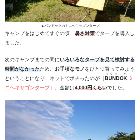
▲バンドックのミニヘキサゴンタープ
キャンプをはじめてすぐの頃、
暑さ対策
でタープを購入し
ました。
次のキャンプまでの間に
いろいろなタープを見て検討する
時間がなかった
ため、
お手頃なモノ
をひとつ買ってみよう
バンドック
ということになり、ネットでポチったのが［
BUNDOK
ミ
ニヘキサゴンタープ
］。金額は
4,000円くらい
でした。