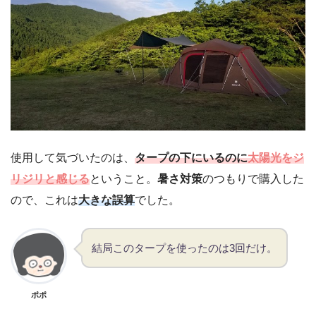
使用して気づいたのは、
タープの下にいるのに
太陽光をジ
リジリと感じる
ということ。
暑さ対策
のつもりで購入した
ので、これは
大きな誤算
でした。
結局このタープを使ったのは3回だけ。
ポポ