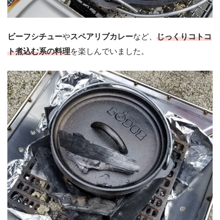
ビーフシチュー
や
スペアリブカレー
など、
じっくりコトコ
ト煮込む系の料理
を楽しんでいました。