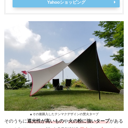
Yahooショッピング
▲その後購入したテンマクデザインの焚火タープ
そのうちに
遮光性が高いもの
や
火の粉に強いタープ
がある