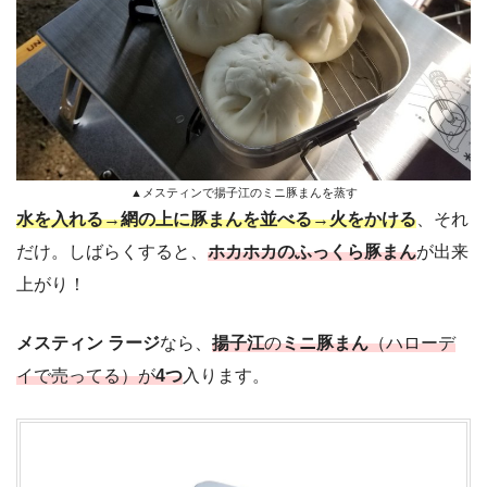
▲メスティンで揚子江のミニ豚まんを蒸す
水を入れる
→
網の上に豚まんを並べる
→
火をかける
、それ
だけ。しばらくすると、
ホカホカのふっくら豚まん
が出来
上がり！
メスティン ラージ
なら、
揚子江
の
ミニ豚まん
（ハローデ
イで売ってる）が
4つ
入ります。