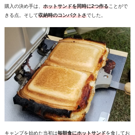
購入の決め手は、
ホットサンドを同時に2つ作る
ことがで
きる点。そして
収納時のコンパクトさ
でした。
キャンプを始めた当初は
毎朝食にホットサンド
を食してお