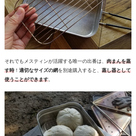
それでもメスティンが活躍する唯一の出番は、
肉まんを蒸
す時
！
適切なサイズの網
を別途購入すると、
蒸し器として
使うことができます
。