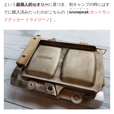
という
超個人的セオリー
に基づき、初キャンプの時にはす
スノーピーク
でに購入済みだったのがこちらの［
snowpeak
ホットサン
ドクッカー トラメジーノ
］。