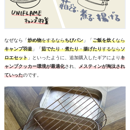
なぜなら「
炒め物
をするなら
ちびパン
」「
ご飯を炊く
なら
キャンプ羽釜
」「
茹でたり
・
煮たり
・
揚げたり
するなら
ソ
ロエセット
」といったように、追加購入したギアにより
キ
ャンプクッカー環境が最適化
され、
メスティンが淘汰され
ていった
のです。