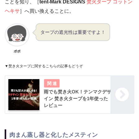
ことを知り、［
tent-Mark DESIGNS
焚火タープ コットン
ヘキサ
］へ買い換えることに。
タープの遮光性は重要ですよ！
ポポ
▼焚き火タープに関するこちらの記事もどうぞ
雨でも焚き火OK！テンマクデザ
イン 焚き火タープを1年使った
レビュー
肉まん蒸し器と化したメスティン