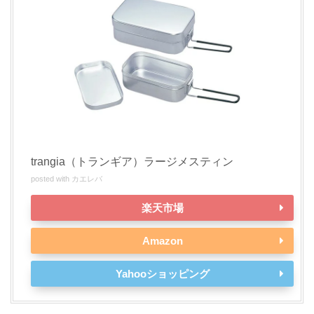
trangia（トランギア）ラージメスティン
posted with
カエレバ
楽天市場
Amazon
Yahooショッピング