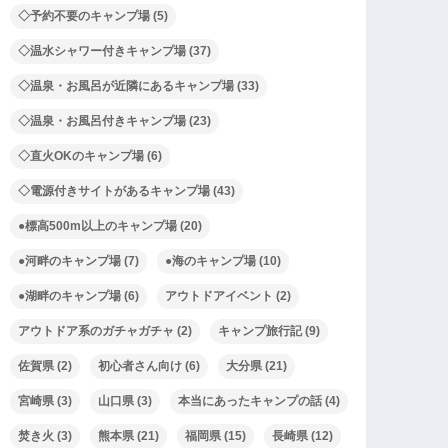
◇予約不要のキャンプ場
(5)
◇温水シャワー付きキャンプ場
(37)
◇温泉・お風呂が近隣にあるキャンプ場
(33)
◇温泉・お風呂付きキャンプ場
(23)
◇直火OKのキャンプ場
(6)
◇電源付きサイトがあるキャンプ場
(43)
●標高500m以上のキャンプ場
(20)
●河畔のキャンプ場
(7)
●海のキャンプ場
(10)
●湖畔のキャンプ場
(6)
アウトドアイベント
(2)
アウトドア系のガチャガチャ
(2)
キャンプ旅行記
(9)
佐賀県
(2)
初心者さん向け
(6)
大分県
(21)
宮崎県
(3)
山口県
(3)
本当にあったキャンプの話
(4)
焚き火
(3)
熊本県
(21)
福岡県
(15)
長崎県
(12)