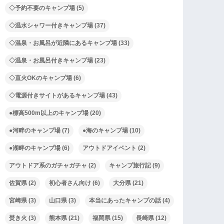
◇予約不要のキャンプ場
(5)
◇温水シャワー付きキャンプ場
(37)
◇温泉・お風呂が近隣にあるキャンプ場
(33)
◇温泉・お風呂付きキャンプ場
(23)
◇直火OKのキャンプ場
(6)
◇電源付きサイトがあるキャンプ場
(43)
●標高500m以上のキャンプ場
(20)
●河畔のキャンプ場
(7)
●海のキャンプ場
(10)
●湖畔のキャンプ場
(6)
アウトドアイベント
(2)
アウトドア系のガチャガチャ
(2)
キャンプ旅行記
(9)
佐賀県
(2)
初心者さん向け
(6)
大分県
(21)
宮崎県
(3)
山口県
(3)
本当にあったキャンプの話
(4)
焚き火
(3)
熊本県
(21)
福岡県
(15)
長崎県
(12)