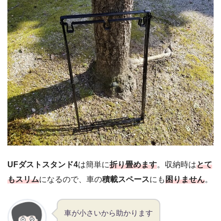
UFダストスタンド4
は簡単に
折り畳めます
。収納時は
とて
もスリム
になるので、車の
積載スペース
にも
困りません
。
車が小さいから助かります