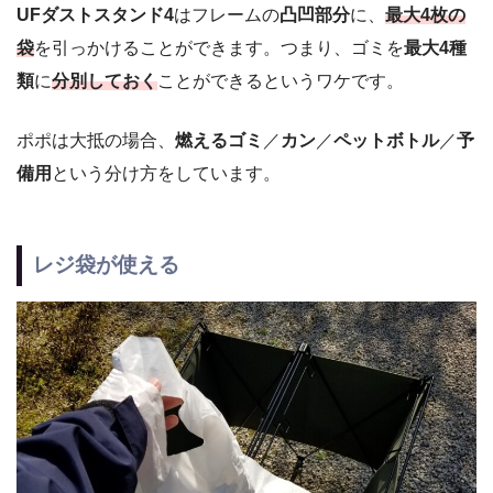
UFダストスタンド4
はフレームの
凸凹部分
に、
最大4枚の
袋
を引っかけることができます。つまり、ゴミを
最大4種
類
に
分別しておく
ことができるというワケです。
ポポは大抵の場合、
燃えるゴミ
／
カン
／
ペットボトル
／
予
備用
という分け方をしています。
レジ袋が使える