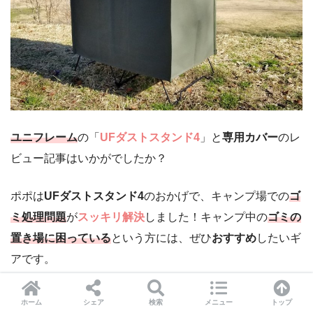
ユニフレーム
の「
UFダストスタンド4
」と
専用カバー
のレ
ビュー記事はいかがでしたか？
ポポは
UFダストスタンド4
のおかげで、キャンプ場での
ゴ
ミ処理問題
が
スッキリ解決
しました！キャンプ中の
ゴミの
置き場に困っている
という方には、ぜひ
おすすめ
したいギ
アです。
▼今回レビューしたキャンプギアはこちら
ホーム
シェア
検索
メニュー
トップ