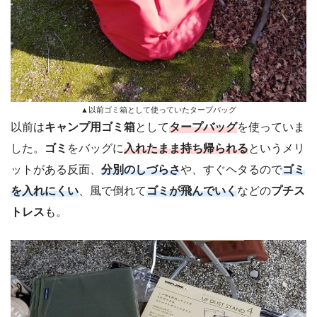
▲以前ゴミ箱として使っていたタープバッグ
以前は
キャンプ用ゴミ箱
として
タープバッグ
を使っていま
した。
ゴミ
をバッグに
入れたまま持ち帰られる
というメリ
ットがある反面、
分別のしづらさ
や、すぐヘタるので
ゴミ
を入れにくい
、風で倒れて
ゴミが飛んでいく
などの
プチス
トレス
も。