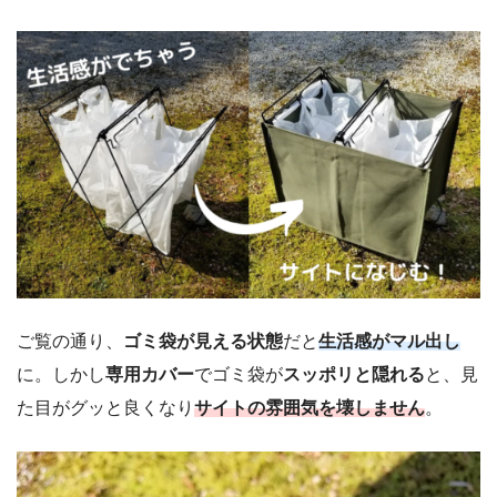
ご覧の通り、
ゴミ袋が見える状態
だと
生活感がマル出し
に。しかし
専用カバー
でゴミ袋が
スッポリと隠れる
と、見
た目がグッと良くなり
サイトの雰囲気を壊しません
。