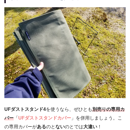
UFダストスタンド4
を使うなら、ぜひとも
別売りの専用カ
バー
「
UFダストスタンドカバー
」を併用しましょう。こ
の専用カバーが
ある
のと
ない
のとでは
大違い
！