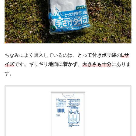
ちなみによく購入しているのは、
とって付きポリ袋
の
Lサ
イズ
です。ギリギリ
地面に着かず
、
大きさも十分
にありま
す。