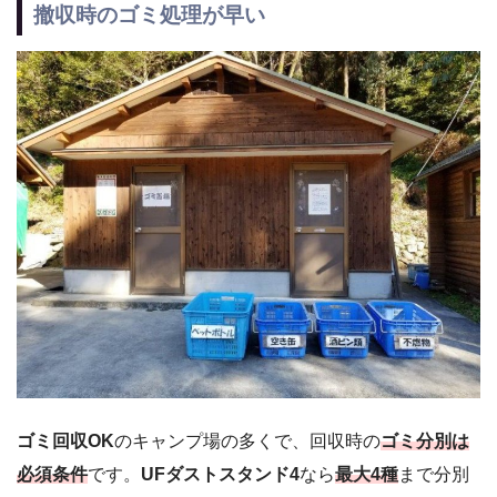
撤収時のゴミ処理が早い
ゴミ回収OK
のキャンプ場の多くで、回収時の
ゴミ分別は
必須条件
です。
UFダストスタンド4
なら
最大4種
まで分別