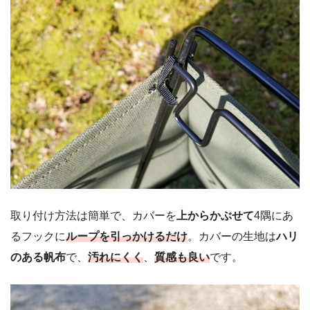
取り付け方法は簡単で、カバーを
上からかぶせて
4隅にあ
るフックに
ループを引っかけるだけ
。カバーの生地は
ハリ
のある帆布
で、
汚れにくく
、
質感も良い
です。