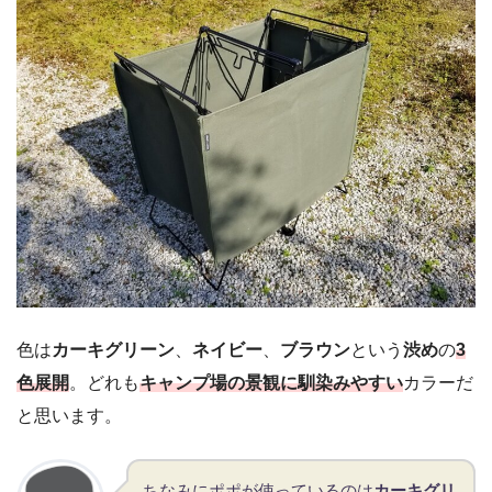
色は
カーキグリーン
、
ネイビー
、
ブラウン
という
渋め
の
3
色展開
。どれも
キャンプ場の景観に馴染みやすい
カラーだ
と思います。
ちなみにポポが使っているのは
カーキグリ