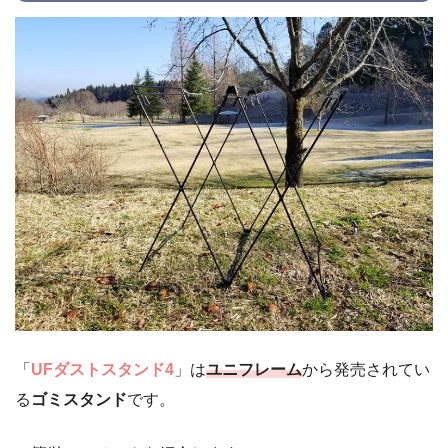
「
UFダストスタンド4
」は
ユニフレーム
から発売されてい
る
ゴミスタンド
です。