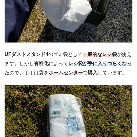
UFダストスタンド4
のゴミ袋として
一般的なレジ袋
が使え
ます。しかし
有料化
によって
レジ袋が手に入りづらくなっ
た
ので、ポポは袋を
ホームセンター
で
購入
しています。