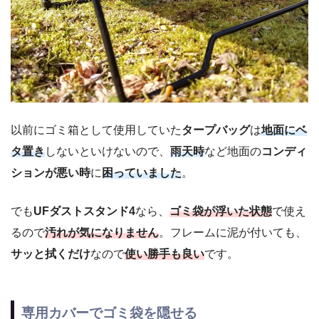
以前にゴミ箱として使用していた
タープバッグ
は
地面にベ
タ置き
しないといけないので、
雨天時
など地面の
コンディ
ションが悪い時
に
困っていました
。
でも
UFダストスタンド4
なら、
ゴミ袋が浮いた状態
で使え
るので
汚れが気になりません
。フレームに泥が付いても、
サッと拭くだけ
なので
使い勝手も良い
です。
専用カバーでゴミ袋を隠せる