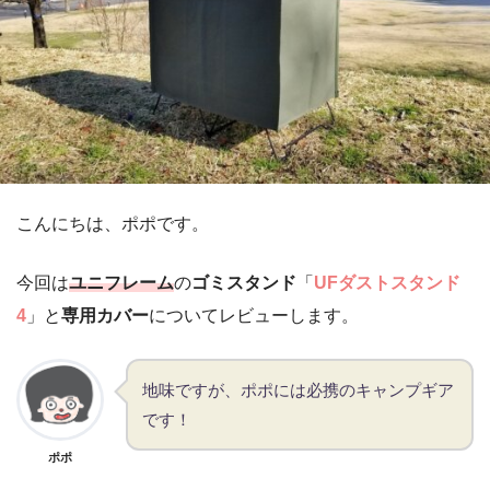
こんにちは、ポポです。
今回は
ユニフレーム
の
ゴミスタンド
「
UFダストスタンド
4
」と
専用カバー
についてレビューします。
地味ですが、ポポには必携のキャンプギア
です！
ポポ