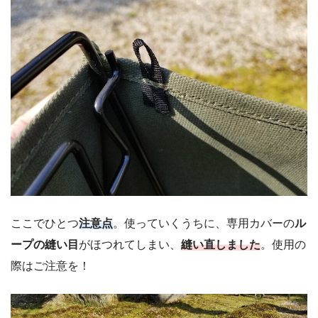
ここでひとつ
注意点
。使っていくうちに、専用カバーの
ル
ープの縫い目
がほつれてしまい、
縫い直しました
。使用の
際はご注意を！